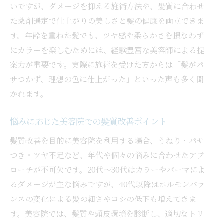
いですが、ダメージを抑える施術方法や、髪質に合わせ
パステルカラー施術時の髪質保護ポイント
た薬剤選定で仕上がりの美しさと髪の健康を両立できま
美容院メニューで選ぶうねり対策のコツ
す。年齢を重ねた髪でも、ツヤ感や柔らかさを損なわず
美容院で相談できる髪のパサつき原因
にカラーを楽しむためには、経験豊富な美容師による提
理想と現実を両立するヘアケア最新トレンド
案力が重要です。実際に施術を受けた方からは「髪がパ
美容院で話題の髪質改善トレンドとは
サつかず、理想の色に仕上がった」といった声も多く聞
かれます。
パステルカラーも叶う美容院の新常識
美容院発のホームケアアドバイスを活用
悩みに応じた美容院での髪質改善ポイント
理想の髪型を保つ美容院通いの工夫
髪質改善を目的に美容院を利用する場合、うねり・パサ
美容院で知る自宅ケアとサロン施術の違い
つき・ツヤ不足など、年代や個々の悩みに合わせたアプ
ローチが不可欠です。20代～30代はカラーやパーマによ
るダメージが主な悩みですが、40代以降はホルモンバラ
ンスの変化による髪の細さやコシの低下も増えてきま
す。美容院では、髪質や頭皮環境を診断し、適切なトリ