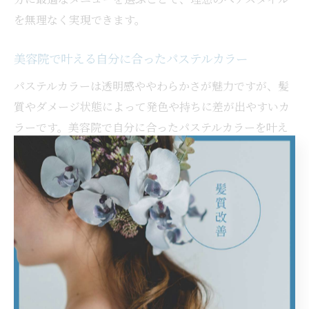
を無理なく実現できます。
美容院で叶える自分に合ったパステルカラー
パステルカラーは透明感ややわらかさが魅力ですが、髪
質やダメージ状態によって発色や持ちに差が出やすいカ
ラーです。美容院で自分に合ったパステルカラーを叶え
るには、髪質診断と適切な施術工程が不可欠です。
まず、事前に髪のダメージレベルやベースカラーを確認
し、必要に応じてブリーチやプレトリートメントを行い
ます。明るめのパステルカラーほどブリーチ回数が増え
る場合があるため、髪への負担やアフターケアについて
も美容師と相談しましょう。色持ちを良くするためのホ
ームケア方法や、次回のカラータイミングなどもアドバ
イスしてもらうと安心です。