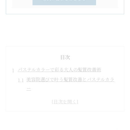
目次
パステルカラーで彩る大人の髪質改善術
美容院選びで叶う髪質改善とパステルカラ
ー
大人女性に人気の美容院パステルカラー提
案
悩みに応じた美容院での髪質改善ポイント
パステルカラーが映える美容院施術の魅力