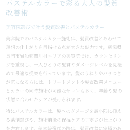
パステルカラーで彩る大人の髪質
髪への負担を抑える美容院のケア方法
改善術
年代別の髪悩みと美容院選びのコツ
美容院で年代ごとの髪悩みに寄り添う方法
美容院選びで叶う髪質改善とパステルカラー
50代からの美容院選びと髪質改善ポイント
美容院でのパステルカラー施術は、髪質改善とあわせて
美容院のカウンセリングで悩みを共有しよ
理想の仕上がりを目指せる点が大きな魅力です。新潟県
う
長岡市岩船郡関川村エリアの美容院では、カウンセリン
年齢別に最適な美容院の施術メニューとは
グを重視し、一人ひとりの髪質やダメージレベルを見極
めて最適な提案を行っています。髪のうねりやパサつき
美容院で叶える自分に合ったパステルカラ
が気になる方には、トリートメントや髪質改善メニュー
ー
とカラーの同時施術が可能なサロンも多く、年齢や髪の
髪質改善が叶うパステルカラー体験ガイド
状態に合わせたケアが受けられます。
美容院でパステルカラーと髪質改善を両立
特にパステルカラーは、髪へのダメージを最小限に抑え
体験談から学ぶ美容院のパステルカラー施
る薬剤選びや、施術前後の保湿ケアの丁寧さが仕上がり
術
を左右します。美容院選びの際は、髪質改善に実績のあ