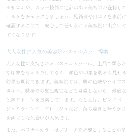
美容院で実感できる髪質改善の変化とは
るサロンや、カラー技術に定評のある美容師が在籍して
パステルカラーを長持ちさせる美容院の工
いるかをチェックしましょう。施術例や口コミを事前に
夫
確認することで、安心して任せられる美容院に出会いや
美容院スタッフの提案力が体験を左右する
すくなります。
理由
ツヤ髪へ導く美容院のプロ技を知ろう
大人女性に人気の美容院パステルカラー提案
美容院でツヤ髪を実現する施術の流れ
大人女性に支持されるパステルカラーは、上品で柔らか
髪質改善とパステルカラーの相性ポイント
な印象を与えるだけでなく、顔色や印象を明るく見せる
美容院プロが教えるツヤ髪ケアの秘訣
効果も期待できます。美容院では、肌の色味やライフス
タイル、職場での髪色規定なども考慮しながら、最適な
パステルカラーでもツヤを保つ美容院技術
色味やトーンを提案しています。たとえば、ピンクベー
美容院ならではのトリートメントの魅力
ジュやラベンダーグレージュなど、落ち着きと華やかさ
うねりとパサつき対策は美容院で解決
を両立した色合いが人気です。
美容院でのうねり・パサつき改善ケア法
また、パステルカラーはブリーチを必要とすることが多
美容院選びで重視したい髪質改善の実力