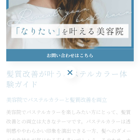
実際に「思ったよりも色が長持ちした」「ダメージを抑
えた仕上がりで満足」といった声も多く、カウンセリン
グと施術工程の丁寧さが満足度を左右します。自分だけ
のパステルカラーを楽しみたい方は、髪質やライフスタ
イルまで考慮した提案ができる美容院を選びましょう。
お問い合わせはこちら
お問い合わせはこちら
髪質改善が叶うパステルカラー体
験ガイド
美容院でパステルカラーと髪質改善を両立
美容院でパステルカラーを楽しみたい方にとって、髪質
改善との両立は大きなテーマです。パステルカラーは透
明感ややわらかい印象を演出できる一方、髪へのダメー