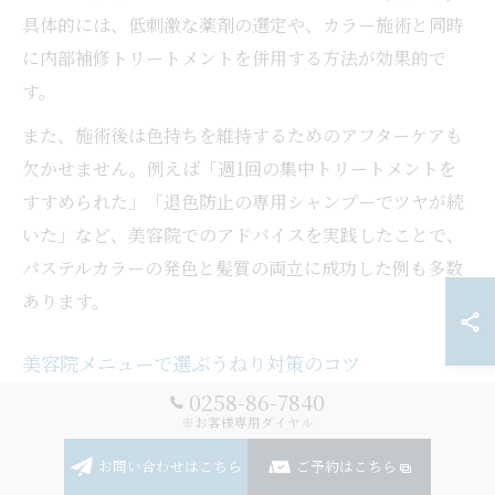
具体的には、低刺激な薬剤の選定や、カラー施術と同時
に内部補修トリートメントを併用する方法が効果的で
す。
また、施術後は色持ちを維持するためのアフターケアも
欠かせません。例えば「週1回の集中トリートメントを
すすめられた」「退色防止の専用シャンプーでツヤが続
いた」など、美容院でのアドバイスを実践したことで、
パステルカラーの発色と髪質の両立に成功した例も多数
あります。
美容院メニューで選ぶうねり対策のコツ
0258-86-7840
うねり対策には、美容院ごとに用意されているメニュー
※お客様専用ダイヤル
の違いを知ることが大切です。代表的なのは、髪質改善
お問い合わせはこちら
ご予約はこちら
トリートメントや酸熱トリートメント、縮毛矯正など。