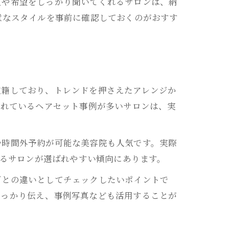
質や希望をしっかり聞いてくれるサロンは、納
意なスタイルを事前に確認しておくのがおすす
在籍しており、トレンドを押さえたアレンジか
されているヘアセット事例が多いサロンは、実
や時間外予約が可能な美容院も人気です。実際
きるサロンが選ばれやすい傾向にあります。
ごとの違いとしてチェックしたいポイントで
しっかり伝え、事例写真なども活用することが