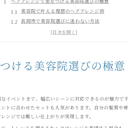
ヘアアレンジで差をつける美容院選びの極意
美容院で叶える理想のヘアアレンジ術
長岡市で美容院選びに迷わない方法
ヘアセットが得意な美容院の特徴とは
美容院の料金相場と選び方のポイント
自分にぴったりな美容院の見極め方
自分に合う美容院を見つけるヘアセット活用術
をつける美容院選びの極意
美容院のヘアセットメニューを徹底解説
長岡市で安い美容院を探すチェックポイント
ヘアアレンジ対応美容院の活用法まとめ
別なイベントまで、幅広いシーンに対応できるのが魅力で
自分に合う美容院を見極める相談方法
ベントに合わせたセットも人気があります。自分の髪質や
美容院予約時の事前確認ポイントとは
アレンジでは難しい仕上がりが実現します。
早朝対応の美容院でイベント前も安心
など、トレンドを押さえたヘアアレンジを希望する場合も