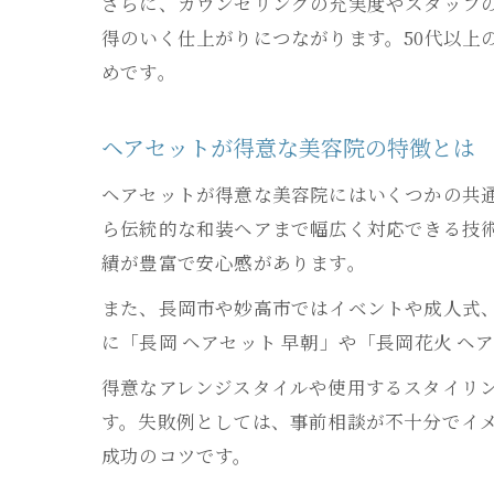
さらに、カウンセリングの充実度やスタッフ
得のいく仕上がりにつながります。50代以上
めです。
ヘアセットが得意な美容院の特徴とは
ヘアセットが得意な美容院にはいくつかの共
ら伝統的な和装ヘアまで幅広く対応できる技術
績が豊富で安心感があります。
また、長岡市や妙高市ではイベントや成人式
に「長岡 ヘアセット 早朝」や「長岡花火 
得意なアレンジスタイルや使用するスタイリ
す。失敗例としては、事前相談が不十分でイ
成功のコツです。