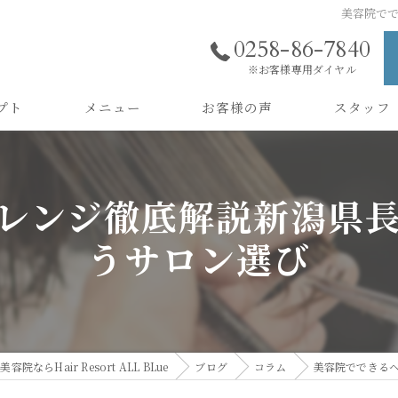
美容院で
0258-86-7840
※お客様専用ダイヤル
プト
メニュー
お客様の声
スタッフ
採用情報
レンジ徹底解説新潟県
うサロン選び
院ならHair Resort ALL BLue
ブログ
コラム
美容院でできる