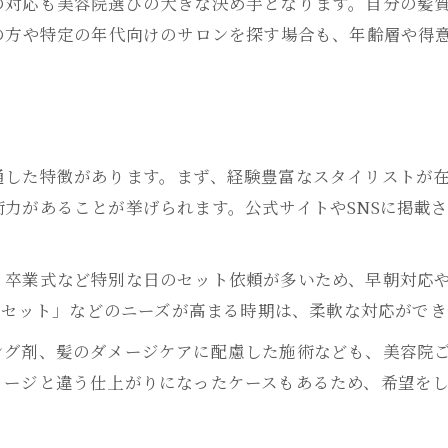
の対応も美容院選びの大きな決め手となります。自分の髪
長岡駅周辺で人気の美容院活用方法
の方や特定の年代向けのサロンを探す場合も、年齢層や得
美容院選びはアクセスとヘアセット力で決める
通いやすい美容院のヘアアレンジ特徴
駅近美容院の予約方法と注意点まとめ
美容院利用で理想のヘアアレンジを実現する方法
通した特徴があります。まず、経験豊富なスタイリストが
美容院相談時に伝えたいヘアアレンジ希望
力があることが挙げられます。公式サイトやSNSに掲載
理想の仕上がりへ導くカウンセリング術
美容院の技術力を見極めるチェックリスト
お問い合わせはこちら
お問い合わせはこちら
、卒業式など特別な日のセット依頼が多いため、早朝対応
ヘアセット満足度アップのポイントとは
ヘアセット」などのニーズが高まる時期は、柔軟な対応がで
美容院選びで後悔しないためのヒント
ング剤、髪のダメージケアに配慮した施術なども、美容院
メージと違う仕上がりになったケースもあるため、希望を