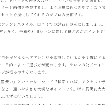
早朝対応美容院の選び方とメリット解説
イメージ画像を持参すると、より理想に近づきやすくなり
ヘアセット早朝予約で失敗しないコツ
るセットを提供してくれるのがプロの技術です。
長岡市でイベント前に便利な美容院活用法
アレンジスタイル、口コミでの評価も参考にしましょう。
美容院の早朝料金と予約時の注意点
す方も多く、予算や利用シーンに応じて選ぶのがポイントで
ヘアアレンジが長持ちする秘訣とは
大人世代が納得できるヘアアレンジの選び方
50代におすすめの美容院ヘアアレンジ提案
ず自分がどんなヘアアレンジを希望しているかを明確にす
大人女性に合う美容院の見極めポイント
、目的によって選び方が変わります。サロンの公式サイト
ボリュームや白髪対応の美容院活用術
ージが掴みやすくなります。
落ち着いた雰囲気の美容院の探し方
美容室 安い」といったキーワードで検索すれば、アクセス
髪質改善に強い美容院選びが重要な理由
さなど、通いやすさも大切なポイントです。特に長岡花火
駅近で便利な美容院のヘアセット注目ポイント
も忘れずに行いましょう。
駅近美容院のヘアセットは利便性が魅力